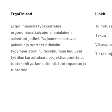
ErgoFinland
Linkit
ErgoFinlandilla työskentelee
Toimitus
ergonomiaratkaisujen monialainen
Takuu
asiantuntijatiimi. Tarjoamme kattavat
Vikarapor
palvelut ja tuotteet erilaisiin
työympäristöihin. Palveluumme kuuluvat
Tietosuo
työtilan kartoitukset, projektisuunnittelu,
tuotekehitys, konsultointi, tuoteopastus ja
tuotetuki.