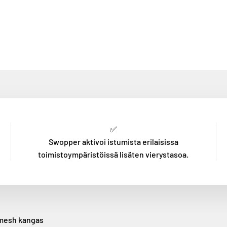
✅
Swopper aktivoi istumista erilaisissa
toimistoympäristöissä lisäten vierystasoa.
a mesh kangas