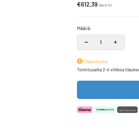
€612,39
(alv 0 %)
Määrä:
Tilaustuote
Toimitusaika 2–4 viikkoa tilauks