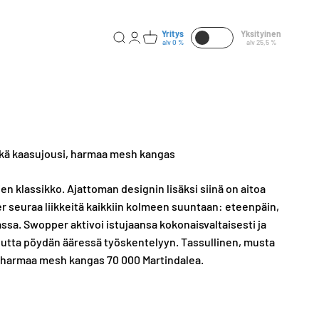
Yritys
Yksityinen
Avaa haku
Avaa tilisivu
Avaa ostoskori
alv 0 %
alv 25,5 %
itkä kaasujousi, harmaa mesh kangas
en klassikko. Ajattoman designin lisäksi siinä on aitoa
r seuraa liikkeitä kaikkiin kolmeen suuntaan: eteenpäin,
assa. Swopper aktivoi istujaansa kokonaisvaltaisesti ja
utta pöydän ääressä työskentelyyn. Tassullinen, musta
nen harmaa mesh kangas 70 000 Martindalea.