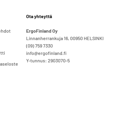
Ota yhteyttä
ehdot
ErgoFinland Oy
Linnanherrankuja 16, 00950 HELSINKI
(09) 759 7330
tti
info@ergofinland.fi
Y-tunnus: 2903070-5
jaseloste