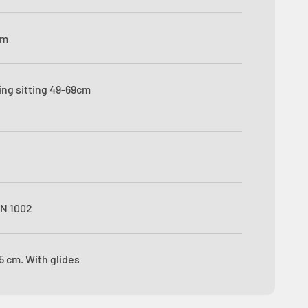
cm
ing sitting 49-69cm
EN 1002
5 cm. With glides