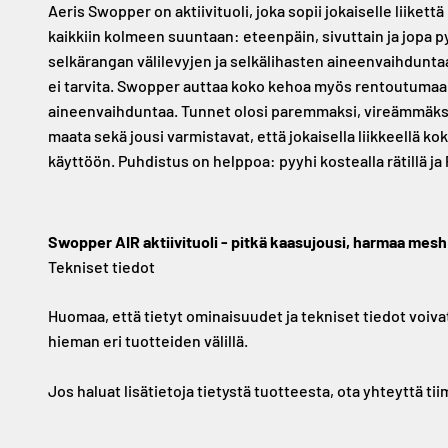
Aeris Swopper on aktiivituoli, joka sopii jokaiselle liiket
kaikkiin kolmeen suuntaan: eteenpäin, sivuttain ja jopa p
selkärangan välilevyjen ja selkälihasten aineenvaihduntaa.
ei tarvita. Swopper auttaa koko kehoa myös rentoutumaan. 
aineenvaihduntaa. Tunnet olosi paremmaksi, vireämmäksi j
maata sekä jousi varmistavat, että jokaisella liikkeellä k
käyttöön. Puhdistus on helppoa: pyyhi kostealla rätillä j
Swopper AIR aktiivituoli - pitkä kaasujousi, harmaa mes
Tekniset tiedot
Huomaa, että tietyt ominaisuudet ja tekniset tiedot voiva
hieman eri tuotteiden välillä.
Jos haluat lisätietoja tietystä tuotteesta, ota yhteyttä ti