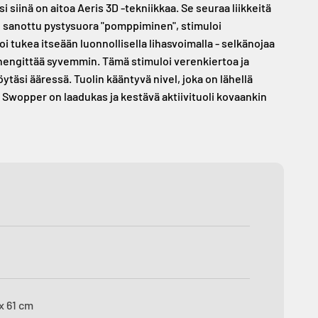
i siinä on aitoa Aeris 3D -tekniikkaa. Se seuraa liikkeitä
iin sanottu pystysuora "pomppiminen", stimuloi
i tukea itseään luonnollisella lihasvoimalla - selkänojaa
t hengittää syvemmin. Tämä stimuloi verenkiertoa ja
äsi ääressä. Tuolin kääntyvä nivel, joka on lähellä
a. Swopper on laadukas ja kestävä aktiivituoli kovaankin
x 61 cm