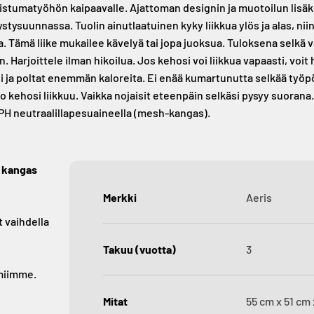
tä istumatyöhön kaipaavalle. Ajattoman designin ja muotoilun lisäks
ystysuunnassa. Tuolin ainutlaatuinen kyky liikkua ylös ja alas, n
 Tämä liike mukailee kävelyä tai jopa juoksua. Tuloksena selkä vo
Harjoittele ilman hikoilua. Jos kehosi voi liikkua vapaasti, voi
a poltat enemmän kaloreita. Ei enää kumartunutta selkää työpöyt
oko kehosi liikkuu. Vaikka nojaisit eteenpäin selkäsi pysyy suoran
a PH neutraalillapesuaineella (mesh-kangas).
h kangas
Merkki
Aeris
t vaihdella
Takuu (vuotta)
3
imiimme.
Mitat
55 cm x 51 cm 