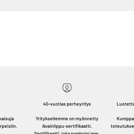
40-vuotias perheyritys
Luotetta
kaisuja
Yrityksellemme on myönnetty
Kumppan
rpeisiin.
Avainlippu-sertifikaatti.
toteutukse
Sertifikaatti, joka symboloi mm.