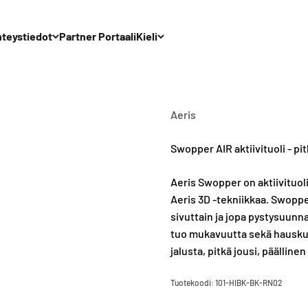
teystiedot
Partner Portaali
Kieli
Aeris
Swopper AIR aktiivituoli - p
Aeris Swopper on aktiivituoli
Aeris 3D -tekniikkaa. Swoppe
sivuttain ja jopa pystysuunn
tuo mukavuutta sekä hausku
jalusta, pitkä jousi, päälli
Tuotekoodi: 101-HIBK-BK-RN02