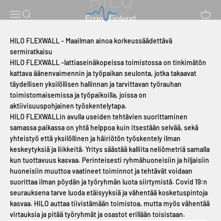
Siirry sisältöön
ErgoFinland
Avaa navigointivalikko
Avaa haku
Avaa o
HILO FLEXWALL - Maailman ainoa korkeussäädettävä
sermiratkaisu
HILO FLEXWALL -lattiaseinäkopeissa toimistossa on tinkimätön
kattava äänenvaimennin ja työpaikan seulonta, jotka takaavat
täydellisen yksilöllisen hallinnan ja tarvittavan työrauhan
toimistomaisemissa ja työpaikoilla, joissa on
aktiivisuuspohjainen työskentelytapa.
HILO FLEXWALLin avulla useiden tehtävien suorittaminen
samassa paikassa on yhtä helppoa kuin itsestään selvää, sekä
yhteistyö että yksilöllinen ja häiriötön työskentely ilman
keskeytyksiä ja liikkeitä. Yritys säästää kalliita neliömetriä samalla
kun tuottavuus kasvaa. Perinteisesti ryhmähuoneisiin ja hiljaisiin
huoneisiin muuttoa vaatineet toiminnot ja tehtävät voidaan
suorittaa ilman pöydän ja työryhmän luota siirtymistä. Covid 19:n
seurauksena tarve luoda etäisyyksiä ja vähentää kosketuspintoja
kasvaa. HILO auttaa tiivistämään toimistoa, mutta myös vähentää
virtauksia ja pitää työryhmät ja osastot erillään toisistaan.