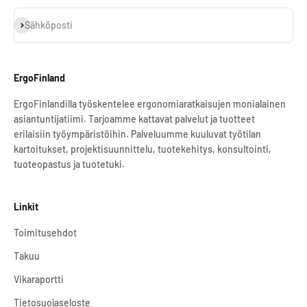
Tilaa
Sähköposti
ErgoFinland
ErgoFinlandilla työskentelee ergonomiaratkaisujen monialainen
asiantuntijatiimi. Tarjoamme kattavat palvelut ja tuotteet
erilaisiin työympäristöihin. Palveluumme kuuluvat työtilan
kartoitukset, projektisuunnittelu, tuotekehitys, konsultointi,
tuoteopastus ja tuotetuki.
Linkit
Toimitusehdot
Takuu
Vikaraportti
Tietosuojaseloste