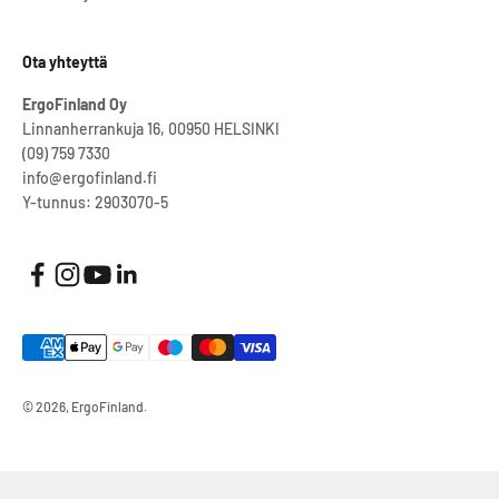
Ota yhteyttä
ErgoFinland Oy
Linnanherrankuja 16, 00950 HELSINKI
(09) 759 7330
info@ergofinland.fi
Y-tunnus: 2903070-5
© 2026, ErgoFinland.