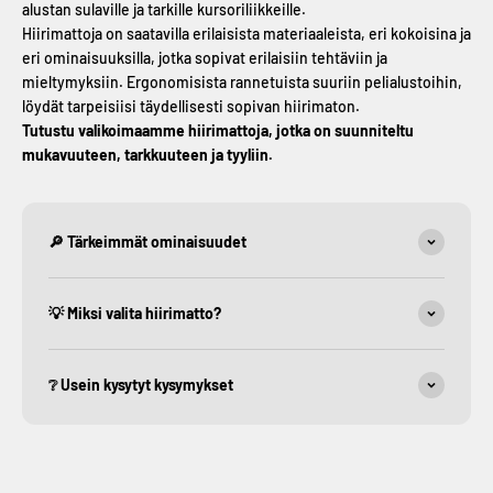
alustan sulaville ja tarkille kursoriliikkeille.
Hiirimattoja on saatavilla erilaisista materiaaleista, eri kokoisina ja
eri ominaisuuksilla, jotka sopivat erilaisiin tehtäviin ja
mieltymyksiin. Ergonomisista rannetuista suuriin pelialustoihin,
löydät tarpeisiisi täydellisesti sopivan hiirimaton.
Tutustu valikoimaamme hiirimattoja, jotka on suunniteltu
mukavuuteen, tarkkuuteen ja tyyliin.
🔎 Tärkeimmät ominaisuudet
💡 Miksi valita hiirimatto?
❔ Usein kysytyt kysymykset