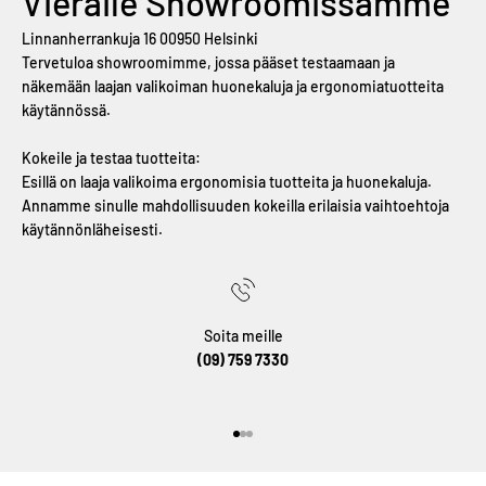
Vieraile Showroomissamme
Linnanherrankuja 16 00950 Helsinki
Tervetuloa showroomimme, jossa pääset testaamaan ja
näkemään laajan valikoiman huonekaluja ja ergonomiatuotteita
käytännössä.
Kokeile ja testaa tuotteita:
Esillä on laaja valikoima ergonomisia tuotteita ja huonekaluja.
Annamme sinulle mahdollisuuden kokeilla erilaisia ​​vaihtoehtoja
käytännönläheisesti.
Soita meille
(09) 759 7330
Siirry kohteeseen 1
Siirry kohteeseen 2
Siirry kohteeseen 3