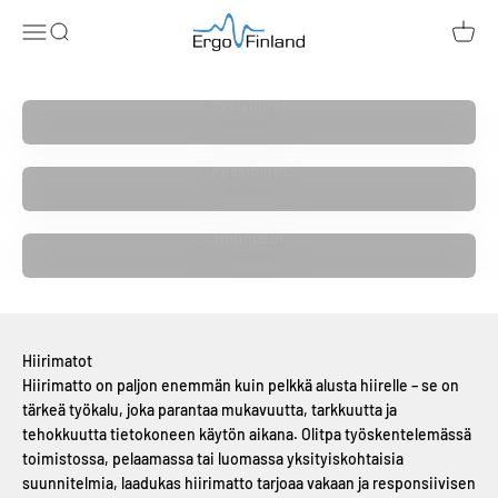
Siirry sisältöön
ErgoFinland
Avaa navigointivalikko
Avaa haku
Avaa o
Pystyhiiret
Keskihiiret
Hiirimatot
Hiirimatot
Hiirimatto on paljon enemmän kuin pelkkä alusta hiirelle – se on
tärkeä työkalu, joka parantaa mukavuutta, tarkkuutta ja
tehokkuutta tietokoneen käytön aikana. Olitpa työskentelemässä
toimistossa, pelaamassa tai luomassa yksityiskohtaisia
suunnitelmia, laadukas hiirimatto tarjoaa vakaan ja responsiivisen