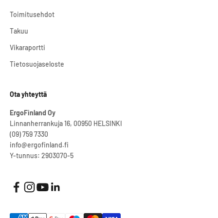
Toimitusehdot
Takuu
Vikaraportti
Tietosuojaseloste
Ota yhteyttä
ErgoFinland Oy
Linnanherrankuja 16, 00950 HELSINKI
(09) 759 7330
info@ergofinland.fi
Y-tunnus: 2903070-5