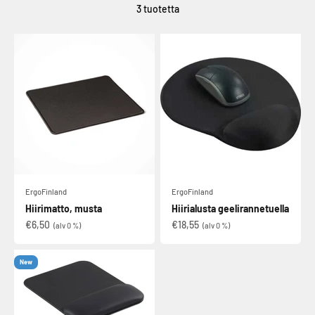
3 tuotetta
ErgoFinland
ErgoFinland
Hiirimatto, musta
Hiirialusta geelirannetuella
€6,50
€18,55
(alv 0 %)
(alv 0 %)
New