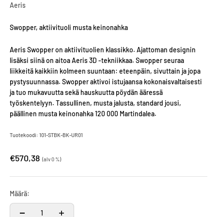
Aeris
Swopper, aktiivituoli musta keinonahka
Aeris Swopper on aktiivituolien klassikko. Ajattoman designin
lisäksi siinä on aitoa Aeris 3D -tekniikkaa. Swopper seuraa
liikkeitä kaikkiin kolmeen suuntaan: eteenpäin, sivuttain ja jopa
pystysuunnassa. Swopper aktivoi istujaansa kokonaisvaltaisesti
ja tuo mukavuutta sekä hauskuutta pöydän ääressä
työskentelyyn. Tassullinen, musta jalusta, standard jousi,
päällinen musta keinonahka 120 000 Martindalea.
Tuotekoodi: 101-STBK-BK-UR01
€570,38
(alv 0 %)
Määrä: