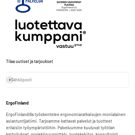
Tilaa uutiset ja tarjoukset
Tilaa
Sähköposti
ErgoFinland
ErgoFinlandilla työskentelee ergonomiaratkaisujen monialainen
asiantuntijatiimi. Tarjoamme kattavat palvelut ja tuotteet
erilaisiin työympäristöihin. Palveluumme kuuluvat työtilan
kartoitukset, projektisuunnittelu, tuotekehitys, konsultointi,