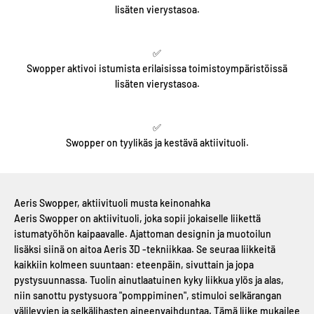
lisäten vierystasoa.
✅
Swopper aktivoi istumista erilaisissa toimistoympäristöissä
lisäten vierystasoa.
✅
Swopper on tyylikäs ja kestävä aktiivituoli.
Aeris Swopper, aktiivituoli musta keinonahka
Aeris Swopper on aktiivituoli, joka sopii jokaiselle liikettä
istumatyöhön kaipaavalle. Ajattoman designin ja muotoilun
lisäksi siinä on aitoa Aeris 3D -tekniikkaa. Se seuraa liikkeitä
kaikkiin kolmeen suuntaan: eteenpäin, sivuttain ja jopa
pystysuunnassa. Tuolin ainutlaatuinen kyky liikkua ylös ja alas,
niin sanottu pystysuora "pomppiminen", stimuloi selkärangan
välilevyjen ja selkälihasten aineenvaihduntaa. Tämä liike mukailee