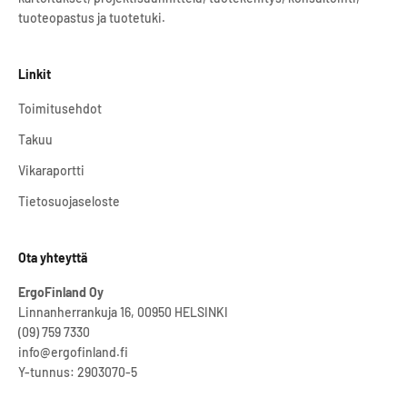
tuoteopastus ja tuotetuki.
Linkit
Toimitusehdot
Takuu
Vikaraportti
Tietosuojaseloste
Ota yhteyttä
ErgoFinland Oy
Linnanherrankuja 16, 00950 HELSINKI
(09) 759 7330
info@ergofinland.fi
Y-tunnus: 2903070-5