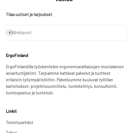
Tilaa uutiset ja tarjoukset
Tilaa
Sähköposti
ErgoFinland
ErgoFinlandilla työskentelee ergonomiaratkaisujen monialainen
asiantuntijatiimi. Tarjoamme kattavat palvelut ja tuotteet
erilaisiin työympäristöihin. Palveluumme kuuluvat työtilan
kartoitukset, projektisuunnittelu, tuotekehitys, konsultointi,
tuoteopastus ja tuotetuki.
Linkit
Toimitusehdot
Takuu