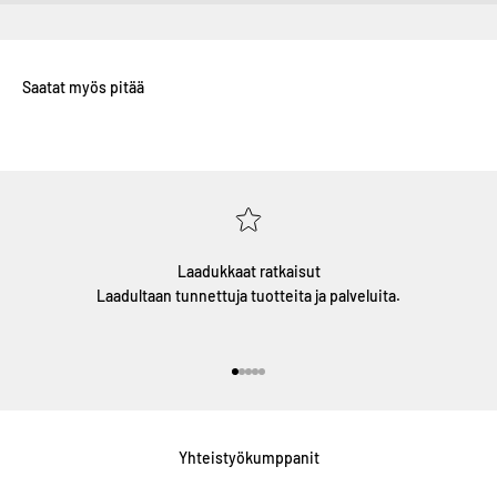
Laadukkaat ratkaisut
Laadultaan tunnettuja tuotteita ja palveluita.
Siirry kohteeseen 1
Siirry kohteeseen 2
Siirry kohteeseen 3
Siirry kohteeseen 4
Siirry kohteeseen 5
Yhteistyökumppanit