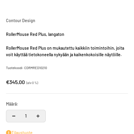
Contour Design
RollerMouse Red Plus, langaton
RollerMouse Red Plus on mukautettu kaikkiin toimintoihin, joita
voit käyttää tietokoneella nykyään ja kaikenkokoisille näytöille.
Tuotekoodi: CDRMRED10210
€345,00
(alv 0 %)
Määrä:
Tilaustuote