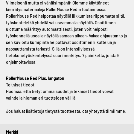
Viimeisenä mutta ei vähäisimpänä: Olemme käyttäneet
kierrätysmateriaaleja RollerMouse Redin tuotannossa.
RollerMouse Red helpottaa näytöllä liikkumista riippumatta siitä,
työskenteletkö yhdellä vai useammalla näytöllä. Osoittimen
ulottuma määrittyy automaattisesti, joten voit helposti
työskennellä usealla näytöllä samaan aikaan. Vakaa ohjaustanko ja
sen kuvioitu kumipinta helpottavat osoittimen liikuttelua ja
napsauttamista tarkasti. Sillä on intensiivisessä
tietokonetyöskentelyssä suuri merkitys. 7 painiketta, joista 6
ohjelmoitavissa.
RollerMouse Red Plus, langaton
Tekniset tiedot
Huomaa, että tietyt ominaisuudet ja tekniset tiedot voivat
vaihdella hieman eri tuotteiden välillä.
Jos haluat lisätietoja tietystä tuotteesta, ota yhteyttä tiimiimme.
Merkki