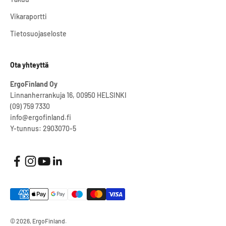
Vikaraportti
Tietosuojaseloste
Ota yhteyttä
ErgoFinland Oy
Linnanherrankuja 16, 00950 HELSINKI
(09) 759 7330
info@ergofinland.fi
Y-tunnus: 2903070-5
© 2026, ErgoFinland.