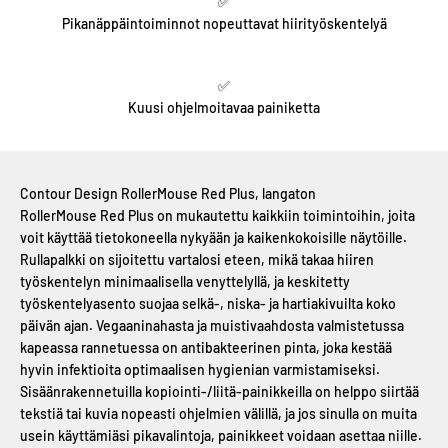
✅
Pikanäppäintoiminnot nopeuttavat hiirityöskentelyä
✅
Kuusi ohjelmoitavaa painiketta
Contour Design RollerMouse Red Plus, langaton
RollerMouse Red Plus on mukautettu kaikkiin toimintoihin, joita
voit käyttää tietokoneella nykyään ja kaikenkokoisille näytöille.
Rullapalkki on sijoitettu vartalosi eteen, mikä takaa hiiren
työskentelyn minimaalisella venyttelyllä, ja keskitetty
työskentelyasento suojaa selkä-, niska- ja hartiakivuilta koko
päivän ajan. Vegaaninahasta ja muistivaahdosta valmistetussa
kapeassa rannetuessa on antibakteerinen pinta, joka kestää
hyvin infektioita optimaalisen hygienian varmistamiseksi.
Sisäänrakennetuilla kopiointi-/liitä-painikkeilla on helppo siirtää
tekstiä tai kuvia nopeasti ohjelmien välillä, ja jos sinulla on muita
usein käyttämiäsi pikavalintoja, painikkeet voidaan asettaa niille.