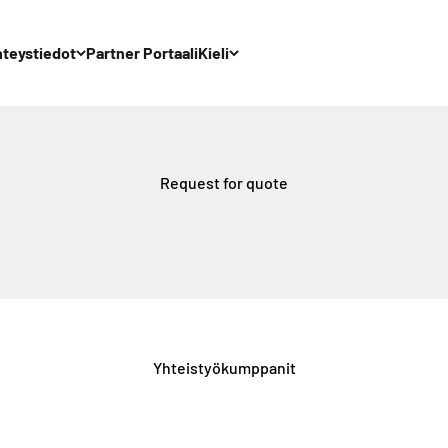
teystiedot
Partner Portaali
Kieli
Request for quote
Yhteistyökumppanit