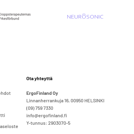
Ota yhteyttä
ehdot
ErgoFinland Oy
Linnanherrankuja 16, 00950 HELSINKI
(09) 759 7330
tti
info@ergofinland.fi
Y-tunnus: 2903070-5
jaseloste