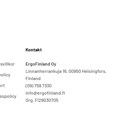
Kontakt
svillkor
ErgoFinland Oy
Linnanherrankuja 16, 00950 Helsingfors,
olicy
Finland
ort
(09) 759 7330
info@ergofinland.fi
sspolicy
Org. FI29030705