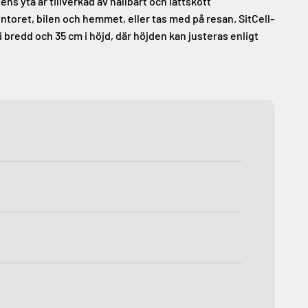
 yta är tillverkad av hållbart och lättskött
ontoret, bilen och hemmet, eller tas med på resan. SitCell-
 bredd och 35 cm i höjd, där höjden kan justeras enligt