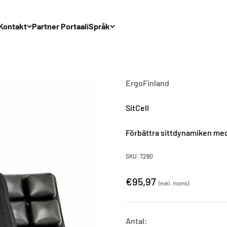
Kontakt
Partner Portaali
Språk
ErgoFinland
SitCell
Förbättra sittdynamiken med
SKU: 7280
€95,97
(exkl. moms)
Antal: