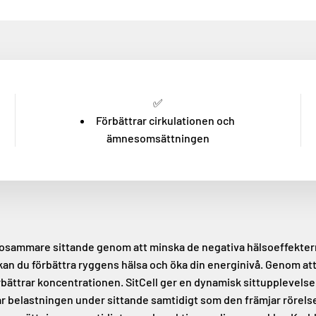
✅
Förbättrar cirkulationen och
ämnesomsättningen
älsosammare sittande genom att minska de negativa hälsoeffektern
, kan du förbättra ryggens hälsa och öka din energinivå. Genom a
ättrar koncentrationen. SitCell ger en dynamisk sittupplevelse 
kar belastningen under sittande samtidigt som den främjar rörels