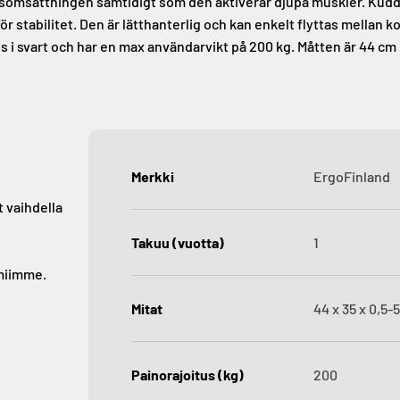
somsättningen samtidigt som den aktiverar djupa muskler. Kuddens
r stabilitet. Den är lätthanterlig och kan enkelt flyttas mellan k
 i svart och har en max användarvikt på 200 kg. Måtten är 44 cm i
Merkki
ErgoFinland
t vaihdella
Takuu (vuotta)
1
imiimme.
Mitat
44 x 35 x 0,5-5
Painorajoitus (kg)
200