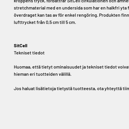
kroppens tryck, förbättrar SitCell cirkulationen och ämne
stretchmaterial med en undersida som har en halkfri yta fö
överdraget kan tas av för enkel rengöring. Produkten finns
lufttrycket från 0,5 cm till 5 cm.
SitCell
Tekniset tiedot
Huomaa, että tietyt ominaisuudet ja tekniset tiedot voiva
hieman eri tuotteiden välillä.
Jos haluat lisätietoja tietystä tuotteesta, ota yhteyttä ti