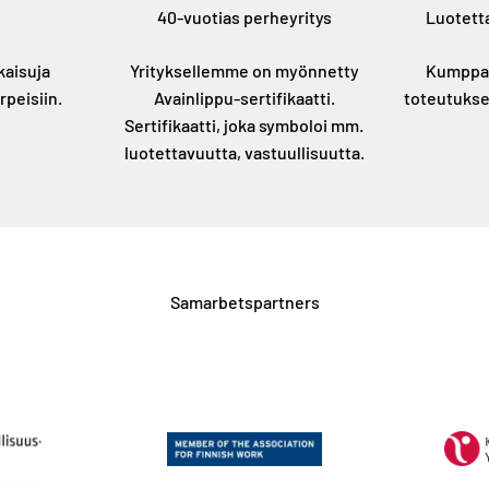
40-vuotias perheyritys
Luotetta
kaisuja
Yrityksellemme on myönnetty
Kumppan
rpeisiin.
Avainlippu-sertifikaatti.
toteutukse
Sertifikaatti, joka symboloi mm.
luotettavuutta, vastuullisuutta.
Samarbetspartners