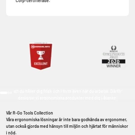
Corp-certifierade.
Din hälsa är vår prioritet
Gå till 1
Gå till 2
Gå till 3
Vår R-Go Tools Collection
Våra ergonomiska lösningar är inte bara godkända av ergonomer,
utan också gjorda med hänsyn till miljön och hjärtat för människor
i nöd.