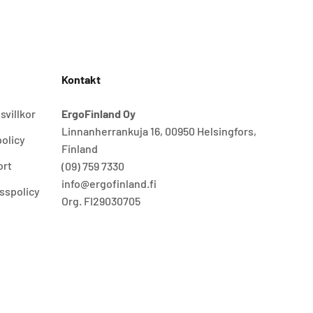
Kontakt
svillkor
ErgoFinland Oy
Linnanherrankuja 16, 00950 Helsingfors,
olicy
Finland
ort
(09) 759 7330
info@ergofinland.fi
sspolicy
Org. FI29030705