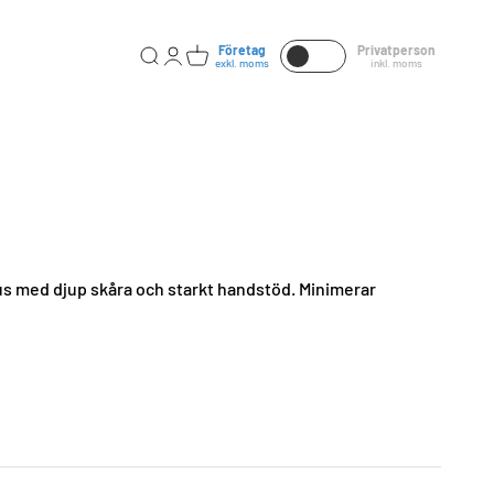
Företag
Privatperson
Öppna sök
Öppna kontosidan
Öppna varukorgen
exkl. moms
inkl. moms
med djup skåra och starkt handstöd. Minimerar