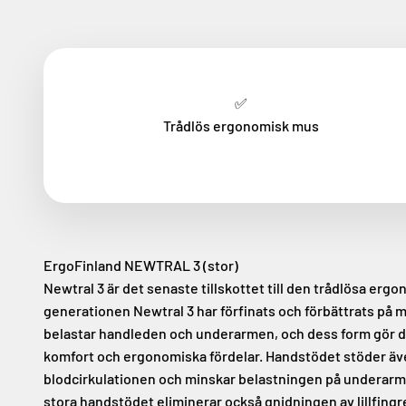
✅
Trådlös ergonomisk mus
ErgoFinland NEWTRAL 3 (stor)
Newtral 3 är det senaste tillskottet till den trådlösa er
generationen Newtral 3 har förfinats och förbättrats p
belastar handleden och underarmen, och dess form gör de
komfort och ergonomiska fördelar. Handstödet stöder även
blodcirkulationen och minskar belastningen på underarme
stora handstödet eliminerar också gnidningen av lillfing