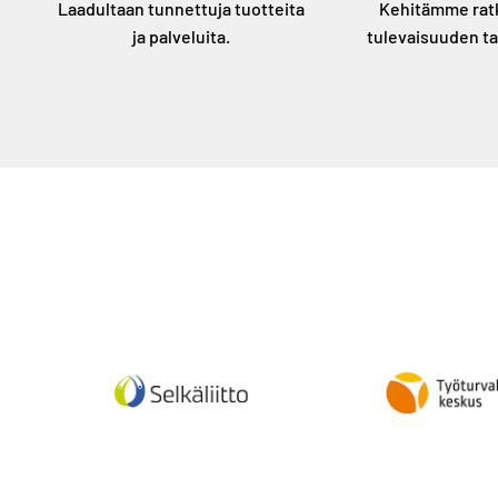
Laadultaan tunnettuja tuotteita
Kehitämme rat
ja palveluita.
tulevaisuuden ta