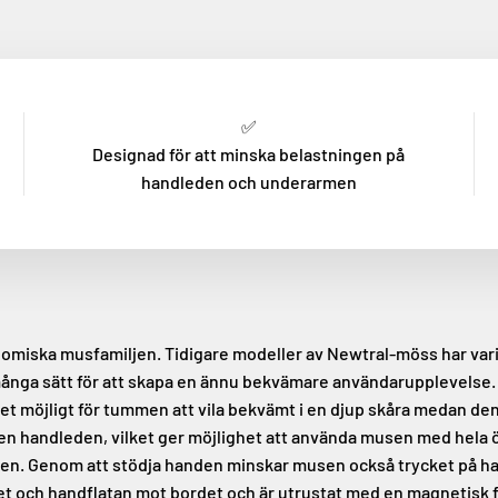
✅
Designad för att minska belastningen på
handleden och underarmen
gonomiska musfamiljen. Tidigare modeller av Newtral-möss har var
å många sätt för att skapa en ännu bekvämare användarupplevels
t möjligt för tummen att vila bekvämt i en djup skåra medan den
 handleden, vilket ger möjlighet att använda musen med hela övr
n. Genom att stödja handen minskar musen också trycket på handl
ret och handflatan mot bordet och är utrustat med en magnetisk