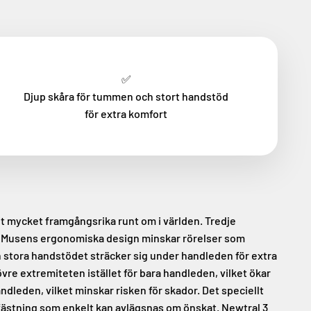
✅
Djup skåra för tummen och stort handstöd
för extra komfort
it mycket framgångsrika runt om i världen. Tredje
e. Musens ergonomiska design minskar rörelser som
 stora handstödet sträcker sig under handleden för extra
e extremiteten istället för bara handleden, vilket ökar
eden, vilket minskar risken för skador. Det speciellt
 fästning som enkelt kan avlägsnas om önskat. Newtral 3