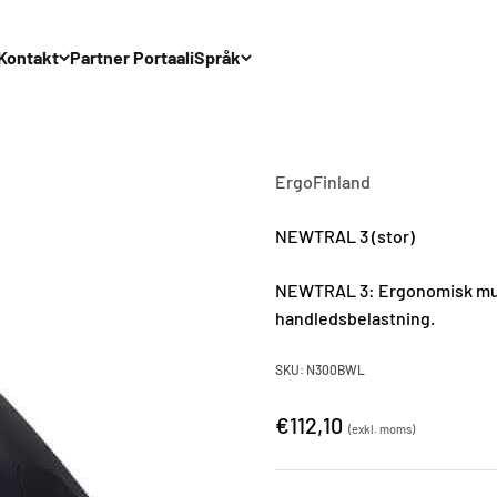
Kontakt
Partner Portaali
Språk
ErgoFinland
NEWTRAL 3 (stor)
NEWTRAL 3: Ergonomisk mus 
handledsbelastning.
SKU: N300BWL
€112,10
(exkl. moms)