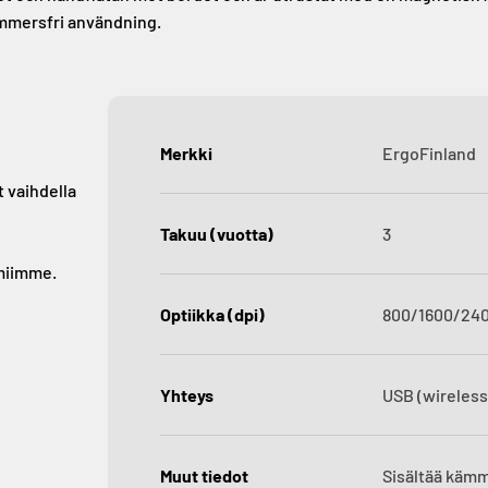
ymmersfri användning.
Merkki
ErgoFinland
t vaihdella
Takuu (vuotta)
3
imiimme.
Optiikka (dpi)
800/1600/24
Yhteys
USB (wireless
Muut tiedot
Sisältää kämm