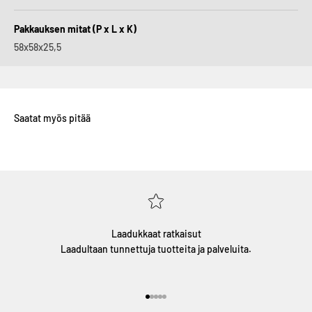
Pakkauksen mitat (P x L x K)
58x58x25,5
Laadukkaat ratkaisut
Laadultaan tunnettuja tuotteita ja palveluita.
Gå till 1
Gå till 2
Gå till 3
Gå till 4
Gå till 5