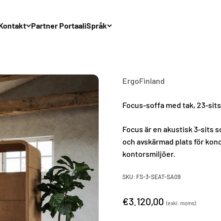
Kontakt
Partner Portaali
Språk
ErgoFinland
Focus-soffa med tak, 23-sits
Focus är en akustisk 3-sits 
och avskärmad plats för konce
kontorsmiljöer.
SKU: FS-3-SEAT-SA09
€3.120,00
(exkl. moms)