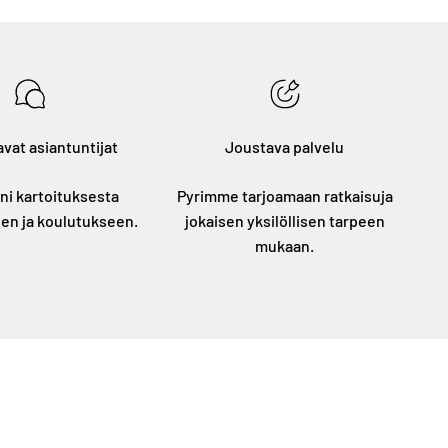
vat asiantuntijat
Joustava palvelu
i kartoituksesta
Pyrimme tarjoamaan ratkaisuja
en ja koulutukseen.
jokaisen yksilöllisen tarpeen
mukaan.