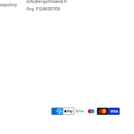
info@ergofinland.fi
sspolicy
Org. FI29030705