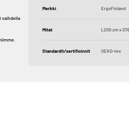
Merkki
ErgoFinland
t vaihdella
Mitat
L200 cm x S78
imiimme.
Standardit/sertifioinnit
OEKO-tex