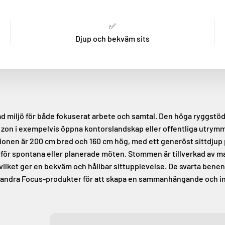
✅
Djup och bekväm sits
ad miljö för både fokuserat arbete och samtal. Den höga ryggstöd
e zon i exempelvis öppna kontorslandskap eller offentliga utry
rsionen är 200 cm bred och 160 cm hög, med ett generöst sittdjup
 för spontana eller planerade möten. Stommen är tillverkad av m
 vilket ger en bekväm och hållbar sittupplevelse. De svarta benen
d andra Focus-produkter för att skapa en sammanhängande och in