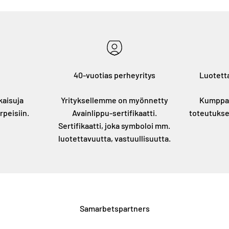
40-vuotias perheyritys
Luotetta
kaisuja
Yrityksellemme on myönnetty
Kumppan
rpeisiin.
Avainlippu-sertifikaatti.
toteutukse
Sertifikaatti, joka symboloi mm.
luotettavuutta, vastuullisuutta.
Samarbetspartners