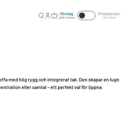
Företag
Privatperson
Öppna sök
Öppna kontosidan
Öppna varukorgen
exkl. moms
inkl. moms
soffa med hög rygg och integrerat tak. Den skapar en lugn
ntration eller samtal – ett perfekt val för öppna